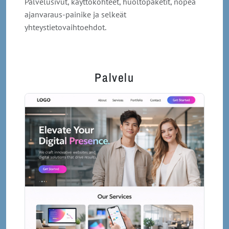
Palvelusivut, käyttökohteet, huoltopaketit, nopea
ajanvaraus-painike ja selkeät
yhteystietovaihtoehdot.
Palvelu