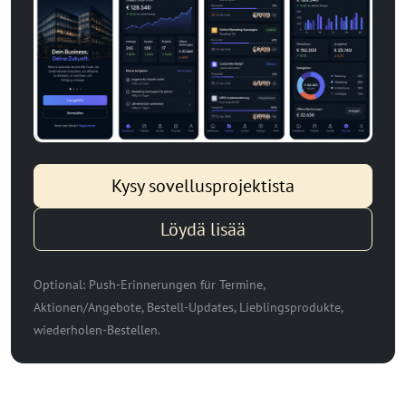
Kysy sovellusprojektista
Löydä lisää
Optional: Push-Erinnerungen für Termine,
Aktionen/Angebote, Bestell-Updates, Lieblingsprodukte,
wiederholen-Bestellen.