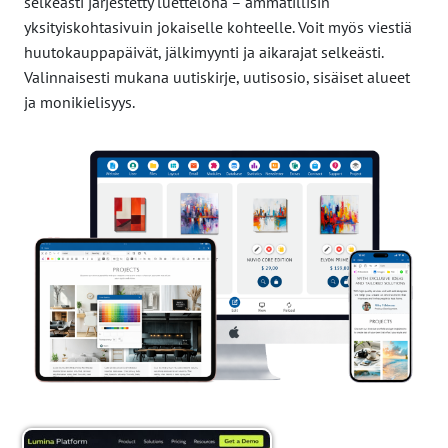
selkeästi järjestetty luettelona – ammatillisin
yksityiskohtasivuin jokaiselle kohteelle. Voit myös viestiä
huutokauppapäivät, jälkimyynti ja aikarajat selkeästi.
Valinnaisesti mukana uutiskirje, uutisosio, sisäiset alueet
ja monikielisyys.