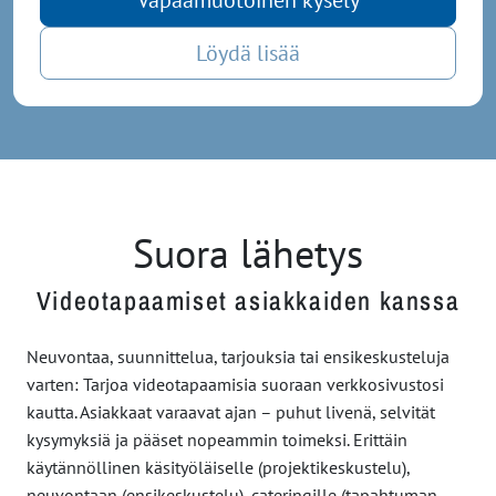
Löydä lisää
Suora lähetys
Videotapaamiset asiakkaiden kanssa
Neuvontaa, suunnittelua, tarjouksia tai ensikeskusteluja
varten: Tarjoa videotapaamisia suoraan verkkosivustosi
kautta. Asiakkaat varaavat ajan – puhut livenä, selvität
kysymyksiä ja pääset nopeammin toimeksi. Erittäin
käytännöllinen käsityöläiselle (projektikeskustelu),
neuvontaan (ensikeskustelu), cateringille (tapahtuman