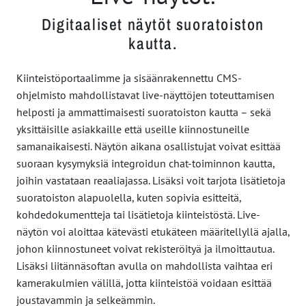
Digitaaliset näytöt suoratoiston
kautta.
Kiinteistöportaalimme ja sisäänrakennettu CMS-
ohjelmisto mahdollistavat live-näyttöjen toteuttamisen
helposti ja ammattimaisesti suoratoiston kautta – sekä
yksittäisille asiakkaille että useille kiinnostuneille
samanaikaisesti. Näytön aikana osallistujat voivat esittää
suoraan kysymyksiä integroidun chat-toiminnon kautta,
joihin vastataan reaaliajassa. Lisäksi voit tarjota lisätietoja
suoratoiston alapuolella, kuten sopivia esitteitä,
kohdedokumentteja tai lisätietoja kiinteistöstä. Live-
näytön voi aloittaa kätevästi etukäteen määritellyllä ajalla,
johon kiinnostuneet voivat rekisteröityä ja ilmoittautua.
Lisäksi liitännäsoftan avulla on mahdollista vaihtaa eri
kamerakulmien välillä, jotta kiinteistöä voidaan esittää
joustavammin ja selkeämmin.