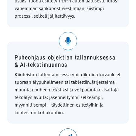
lisäksi luoda esittely-PDF:n automaattisesti. Tulos:
vähemmän sähköpostiviestintään, siistimpi
prosessi, selkeä jäljitettävyys.
Puheohjaus objektien tallennuksessa
& AI-tekstimuunnos
Kiinteistön tallentamisessa voit diktoida kuvaukset
suoraan älypuhelimeen tai tablettiin. Järjestelmä
muuntaa puheen tekstiksi ja voi parantaa sisältöjä
tekoälyn avulla: jäsennellympi, selkeämpi,
myynnillisempi – täydellinen esittelyihin ja
kiinteistön kohokohtiin.