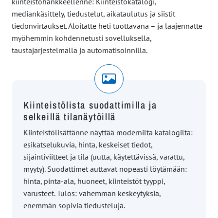
kiinteistöhankkeellenne: Kiinteistökatalogi,
mediankäsittely, tiedustelut, aikataulutus ja siistit
tiedonvirtaukset. Aloitatte heti tuottavana – ja laajennatte
myöhemmin kohdennetusti sovelluksella,
taustajärjestelmällä ja automatisoinnilla.
Kiinteistölista suodattimilla ja
selkeillä tilanäytöillä
Kiinteistölisättänne näyttää modernilta katalogilta:
esikatselukuvia, hinta, keskeiset tiedot,
sijaintiviitteet ja tila (uutta, käytettävissä, varattu,
myyty). Suodattimet auttavat nopeasti löytämään:
hinta, pinta-ala, huoneet, kiinteistöt tyyppi,
varusteet. Tulos: vähemmän keskeytyksiä,
enemmän sopivia tiedusteluja.