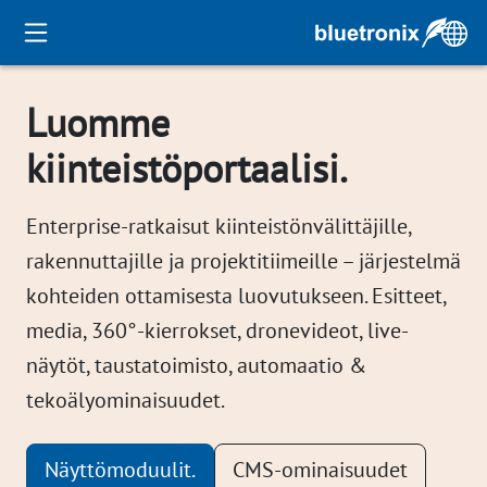
Luomme
kiinteistöportaalisi.
Enterprise-ratkaisut kiinteistönvälittäjille,
rakennuttajille ja projektitiimeille – järjestelmä
kohteiden ottamisesta luovutukseen. Esitteet,
media, 360°-kierrokset, dronevideot, live-
näytöt, taustatoimisto, automaatio &
tekoälyominaisuudet.
Näyttömoduulit.
CMS-ominaisuudet