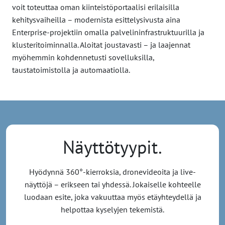
voit toteuttaa oman kiinteistöportaalisi erilaisilla
kehitysvaiheilla – modernista esittelysivusta aina
Enterprise-projektiin omalla palvelininfrastruktuurilla ja
klusteritoiminnalla. Aloitat joustavasti – ja laajennat
myöhemmin kohdennetusti sovelluksilla,
taustatoimistolla ja automaatiolla.
Näyttötyypit.
Hyödynnä 360°-kierroksia, dronevideoita ja live-
näyttöjä – erikseen tai yhdessä. Jokaiselle kohteelle
luodaan esite, joka vakuuttaa myös etäyhteydellä ja
helpottaa kyselyjen tekemistä.