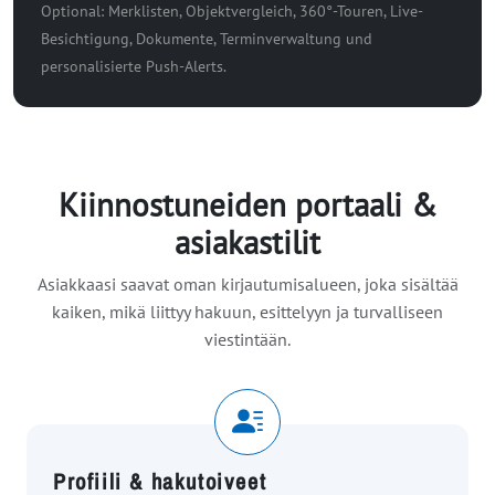
Optional: Merklisten, Objektvergleich, 360°-Touren, Live-
Besichtigung, Dokumente, Terminverwaltung und
personalisierte Push-Alerts.
Kiinnostuneiden portaali &
asiakastilit
Asiakkaasi saavat oman kirjautumisalueen, joka sisältää
kaiken, mikä liittyy hakuun, esittelyyn ja turvalliseen
viestintään.
Profiili & hakutoiveet