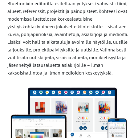
Bluetronixin editorilla esitellään yrityksesi vahvasti: tiimi,
alueet, referenssit, projektit ja painopisteet. Kohteesi ovat
modernissa luettelossa korkealaatuisine
yksityiskohtasivuineen jokaiselle kiinteistölle – sisältäen
kuvia, pohjapiirroksia, avaintietoja, asiakirjoja ja medioita.
Lisäksi voit hallita aikatauluja avoimille näytöille, uusille
tarjouksille, projektipäivityksille ja uutisille. Valinnaisesti
voit lisätä uutiskirjeitä, sisäisiä alueita, monikielisyyttä ja
jäsenneltyä latausaluetta asiakirjoille – ilman
kaksoishallintoa ja ilman medioiden keskeytyksiä.