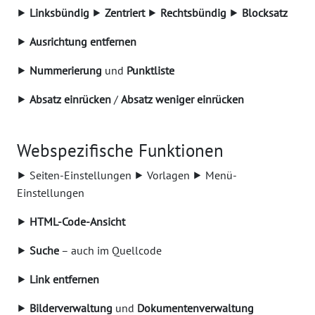
⯈
Linksbündig
⯈
Zentriert
⯈
Rechtsbündig
⯈
Blocksatz
⯈
Ausrichtung entfernen
⯈
Nummerierung
und
Punktliste
⯈
Absatz einrücken
/
Absatz weniger einrücken
Webspezifische Funktionen
⯈ Seiten-Einstellungen ⯈ Vorlagen ⯈ Menü-
Einstellungen
⯈
HTML-Code-Ansicht
⯈
Suche
– auch im Quellcode
⯈
Link entfernen
⯈
Bilderverwaltung
und
Dokumentenverwaltung